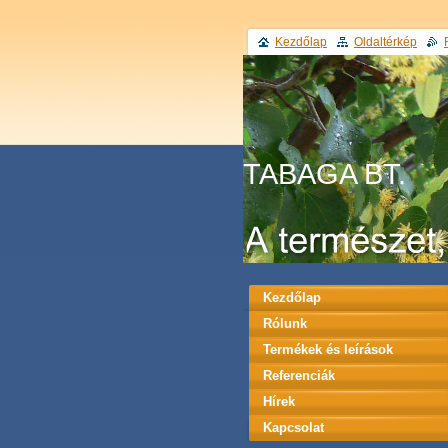
Kezdőlap
Oldaltérkép
TABAGA BT.
Kezdőlap
Rólunk
Termékek és leírások
Referenciák
Hírek
Kapcsolat