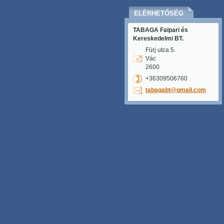
ELÉRHETŐSÉG
TABAGA Faipari és
Kereskedelmi BT.
Fürj utca 5.
Vác
2600
+36309506760
tabagabt
@gmail.c
om