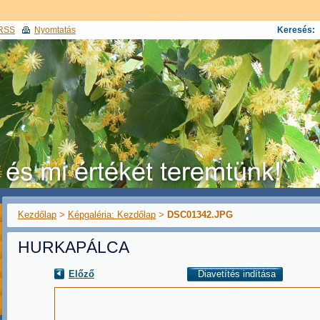
RSS
Nyomtatás
Keresés:
Kezdőlap
>
Képgaléria: Kezdőlap
>
DSC01342.JPG
HURKAPÁLCA
Előző
Diavetítés indítása