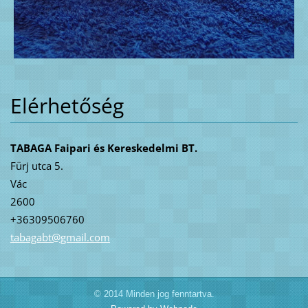
Elérhetőség
TABAGA Faipari és Kereskedelmi BT.
Fürj utca 5.
Vác
2600
+36309506760
tabagabt
@gmail.c
om
© 2014 Minden jog fenntartva.