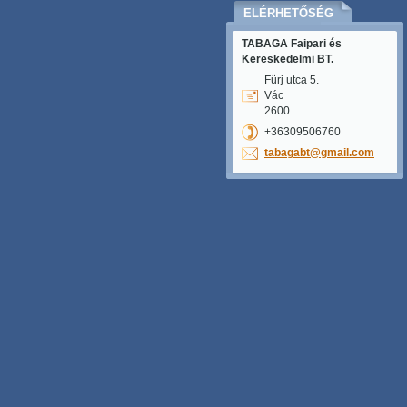
ELÉRHETŐSÉG
TABAGA Faipari és
Kereskedelmi BT.
Fürj utca 5.
Vác
2600
+36309506760
tabagabt
@gmail.c
om