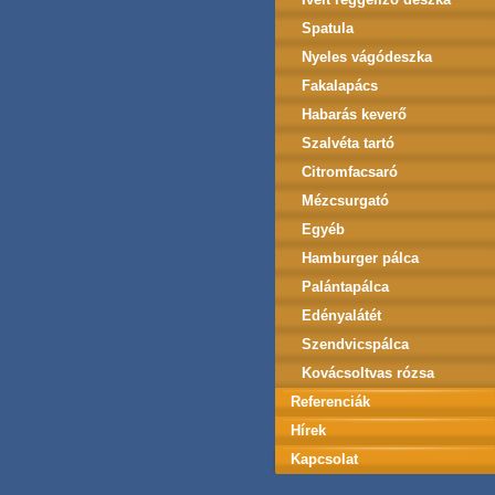
Spatula
Nyeles vágódeszka
Fakalapács
Habarás keverő
Szalvéta tartó
Citromfacsaró
Mézcsurgató
Egyéb
Hamburger pálca
Palántapálca
Edényalátét
Szendvicspálca
Kovácsoltvas rózsa
Referenciák
Hírek
Kapcsolat