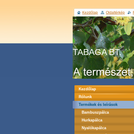
Kezdőlap
Oldaltérkép
TABAGA BT.
Kezdőlap
Rólunk
Termékek és leírások
Bambuszpálca
Hurkapálca
Nyalókapálca