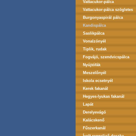
Vattacukor-pálca
Vattacukor-pálca szögletes
Burgonyaspirál pálca
Kandispálca
Saslikpálca
Vonalzónyél
Tiplik, rudak
Fogvájó, szendvicspálca
Nyújtófák
Meszelőnyél
Iskola ecsetnyél
Kerek fakanál
Hegyes-lyukas fakanál
Lapát
Derelyevágó
Kalácskenő
Fűszerkanál
Ívelt reggeliző deszka