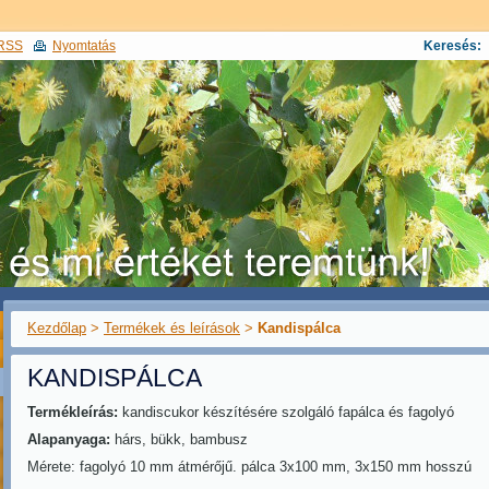
RSS
Nyomtatás
Keresés:
Kezdőlap
>
Termékek és leírások
>
Kandispálca
KANDISPÁLCA
Termékleírás:
kandiscukor készítésére szolgáló fapálca és fagolyó
Alapanyaga:
hárs, bükk, bambusz
Mérete: fagolyó 10 mm átmérőjű. pálca 3x100 mm, 3x150 mm hosszú