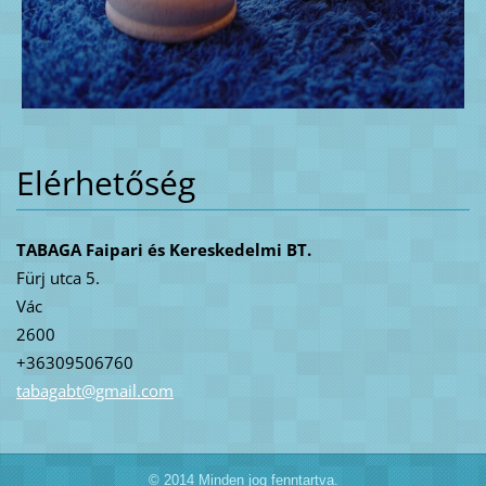
Elérhetőség
TABAGA Faipari és Kereskedelmi BT.
Fürj utca 5.
Vác
2600
+36309506760
tabagabt
@gmail.c
om
© 2014 Minden jog fenntartva.