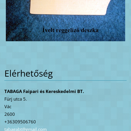
Elérhetőség
TABAGA Faipari és Kereskedelmi BT.
Fürj utca 5.
Vác
2600
+36309506760
tabagabt
@gmail.c
om