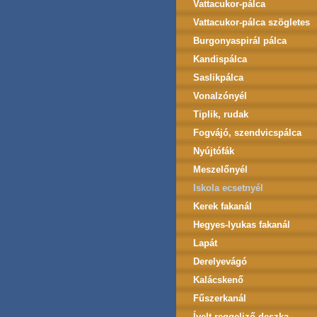
Vattacukor-pálca
Vattacukor-pálca szögletes
Burgonyaspirál pálca
Kandispálca
Saslikpálca
Vonalzónyél
Tiplik, rudak
Fogvájó, szendvicspálca
Nyújtófák
Meszelőnyél
Iskola ecsetnyél
Kerek fakanál
Hegyes-lyukas fakanál
Lapát
Derelyevágó
Kalácskenő
Fűszerkanál
Ívelt reggeliző deszka