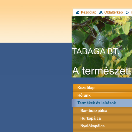
Kezdőlap
Oldaltérkép
TABAGA BT.
Kezdőlap
Rólunk
Termékek és leírások
Bambuszpálca
Hurkapálca
Nyalókapálca