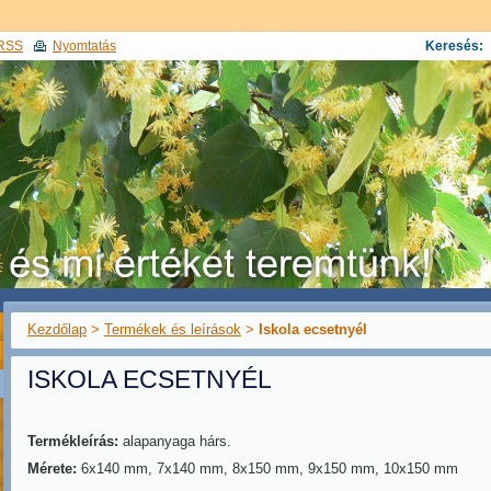
RSS
Nyomtatás
Keresés:
Kezdőlap
>
Termékek és leírások
>
Iskola ecsetnyél
ISKOLA ECSETNYÉL
Termékleírás:
alapanyaga hárs.
Mérete:
6x140 mm,
7x140 mm, 8x150 mm, 9x150 mm, 10x150 mm