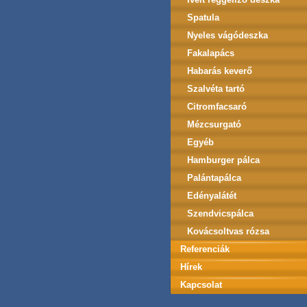
Spatula
Nyeles vágódeszka
Fakalapács
Habarás keverő
Szalvéta tartó
Citromfacsaró
Mézcsurgató
Egyéb
Hamburger pálca
Palántapálca
Edényalátét
Szendvicspálca
Kovácsoltvas rózsa
Referenciák
Hírek
Kapcsolat